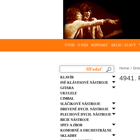
ÚVOD
O NÁS
KONTAKT
AKCIE / ZĽAVY
Home
⁄
Drev
4941. P
KLAVÍR
INÉ KLÁVESOVÉ NÁSTROJE
GITARA
UKULELE
CIMBAL
SLÁČIKOVÉ NÁSTROJE
DREVENÉ DYCH. NÁSTROJE
PLECHOVÉ DYCH. NÁSTROJE
BICIE NÁSTROJE
SPEV A ZBOR
KOMORNÉ A ORCHESTRÁLNE
SKLADBY