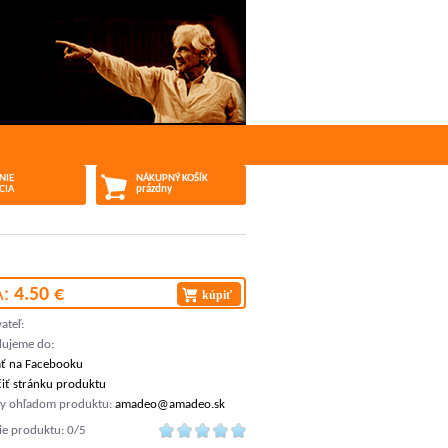
NIE
NÁKUPNÝ KOŠÍK
CIA
prázdny
A:
4.50 €
kúpiť
ateľ:
ujeme do:
ať na Facebooku
čiť stránku produktu
ky ohľadom produktu:
amadeo@amadeo.sk
e produktu: 0/5