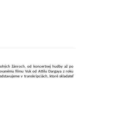
 mnohých žánroch, od koncertnej hudby až po
ovanému filmu Vuk od Attilu Dargaya z roku
dstavujeme v transkripciách, ktoré skladateľ