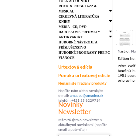
FOLK & COUNTRY
ROCK & POP & JAZZ &
MUSICAL
CIRKEVNÁ LITERATÚRA
KNIHY
MÉDIA - CD, DVD
DARČEKOVÉ PREDMETY
ANTIKVARIÁT
HUDOBNÉ NÁSTROJE A
PRÍSLUŠENSTVO
N
ástroj:
Fla
HUDOBNÉ PROGRAMY PRE PC
VIANOCE
Edition No
Péter Wolf
Urtextová edícia
tanečnú hu
Ponuka urtextovej edície
1981 pozná
pripravil 
Nenašli ste hľadaný produkt?
Napíšte nám alebo zavolajte.
e-mail:
amadeo@amadeo.sk
telefón: +421 55 6229714
Novinky
Newsletter
Mám záujem o newsletter s
aktuálnymi novinkami (napíšte
email a potvrďte):