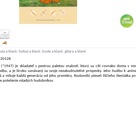
uta a klavír, hoboj a klavír, husle a klavír, gitara a klavír
. 20126
 (*1947) je skladateľ s pestrou paletou znalostí, ktorý sa cíti rovnako doma v
dbu, a je široko uznávaný za svoje nezabudnuteľné príspevky. Jeho hudbu k anim
 a miluje každá generácia od jeho premiéry. Roztomilú pieseň líščieho šteniatka pre
pre potešenie mladých hudobníkov.