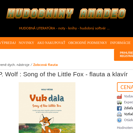
HUDOBNÁ LITERATÚRA - noty - knihy - hudobný softvér ...
VÝPREDAJ
NOVINKY
AKO NAKUPOVAŤ
OBCHODNÉ PODMIENKY
INFORMÁCIE
PRIHLÁSE
REGISTRÁ
ené dych. nástroje
⁄
Zobcová flauta
. Wolf : Song of the Little Fox - flauta a klavír
CEN
Vydav
Exped
Zdieľ
Vytla
Otáz
Hodnoteni