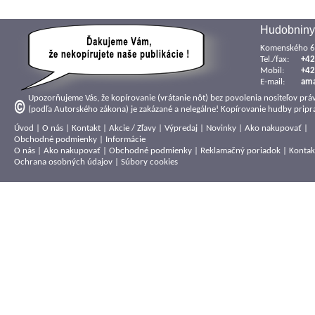
Hudobniny
Komenského 6,
Tel./fax:
+42
Mobil:
+42
E-mail:
am
Upozorňujeme Vás, že kopírovanie (vrátanie nôt) bez povolenia nositeľov prá
(podľa Autorského zákona) je zakázané a nelegálne! Kopírovanie hudby pripra
Úvod
|
O nás
|
Kontakt
|
Akcie / Zľavy
|
Výpredaj
|
Novinky
|
Ako nakupovať
|
Obchodné podmienky
|
Informácie
O nás
|
Ako nakupovať
|
Obchodné podmienky
|
Reklamačný poriadok
|
Kontak
Ochrana osobných údajov
|
Súbory cookies