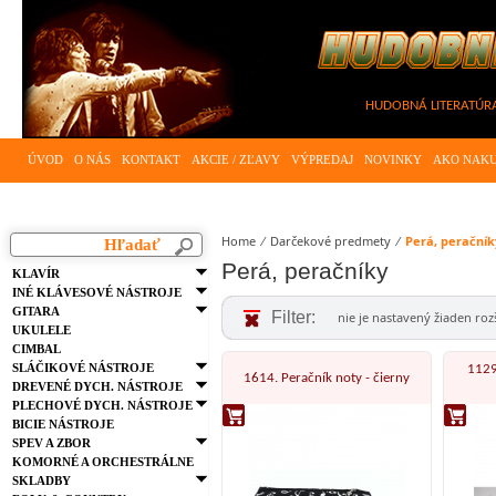
HUDOBNÁ LITERATÚRA - 
ÚVOD
O NÁS
KONTAKT
AKCIE / ZĽAVY
VÝPREDAJ
NOVINKY
AKO NAK
Home
⁄
Darčekové predmety
⁄
Perá, peračník
Perá, peračníky
KLAVÍR
INÉ KLÁVESOVÉ NÁSTROJE
GITARA
Filter:
nie je nastavený žiaden rozší
UKULELE
CIMBAL
SLÁČIKOVÉ NÁSTROJE
1129
1614. Peračník noty - čierny
DREVENÉ DYCH. NÁSTROJE
PLECHOVÉ DYCH. NÁSTROJE
BICIE NÁSTROJE
SPEV A ZBOR
KOMORNÉ A ORCHESTRÁLNE
SKLADBY