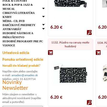
FOLK & COUNTRY
ROCK & POP & JAZZ &
MUSICAL
CIRKEVNÁ LITERATÚRA
KNIHY
MÉDIA - CD, DVD
DARČEKOVÉ PREDMETY
6.20 €
6.20
ANTIKVARIÁT
HUDOBNÉ NÁSTROJE A
PRÍSLUŠENSTVO
HUDOBNÉ PROGRAMY PRE PC
1132. Púzdro na ceruzy motív
1134. Pú
VIANOCE
hudobný
Urtextová edícia
Ponuka urtextovej edície
Nenašli ste hľadaný produkt?
Napíšte nám alebo zavolajte.
e-mail:
amadeo@amadeo.sk
telefón: +421 55 6229714
Novinky
Newsletter
Mám záujem o newsletter s
6.20 €
6.20
aktuálnymi novinkami (napíšte
email a potvrďte):